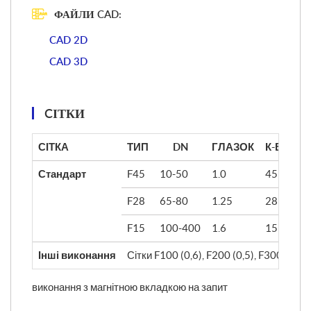
ФАЙЛИ CAD:
CAD 2D
CAD 3D
CІТКИ
СІТКА
ТИП
DN
ГЛАЗОК
К-ВО ГЛ
Стандарт
F45
10-50
1.0
45
F28
65-80
1.25
28
F15
100-400
1.6
15
Інші виконання
Сітки F100 (0,6), F200 (0,5), F300 (0,4),
виконання з магнітною вкладкою на запит