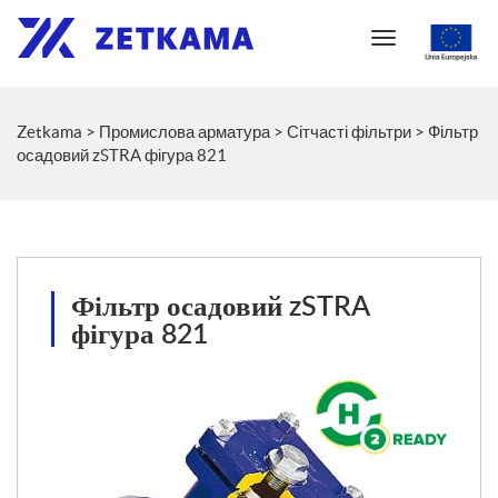
T
o
g
g
Zetkama
>
Промислова арматура
>
Сітчасті фільтри
>
Фільтр
l
осадовий zSTRA фігура 821
e
n
a
v
i
g
Фільтр осадовий zSTRA
a
t
фігура 821
i
o
n