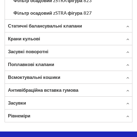
Фільтр осадовий zSTRA фігура 823
Фільтр осадовий zSTRA фігура 827
Статичні балансувальні клапани
Крани кульові
Засувкі поворотні
Поплавкові клапани
Всмоктувальні кошики
Антивібраційна вставка гумова
Засувки
Рівнеміри