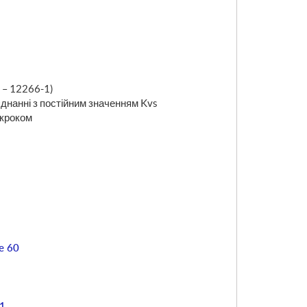
N – 12266-1)
єднанні з постійним значенням Kvs
 кроком
e 60
1