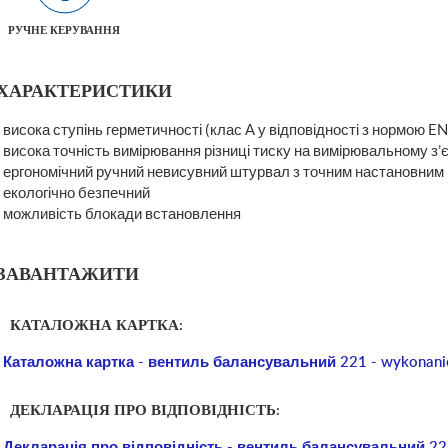
РУЧНЕ КЕРУВАННЯ
ХАРАКТЕРИСТИКИ
висока ступінь герметичності (клас А у відповідності з нормою E
висока точність вимірювання різниці тиску на вимірювальному з’
ергономічний ручний невисувний штурвал з точним настановним
екологічно безпечний
можливість блокади встановлення
ЗАВАНТАЖИТИ
КАТАЛОЖНА КАРТКА:
Каталожна картка - вентиль балансувальний 221 - wykonani
ДЕКЛАРАЦІЯ ПРО ВІДПОВІДНІСТЬ:
Декларація про відповідність - вентиль балансувальний 22