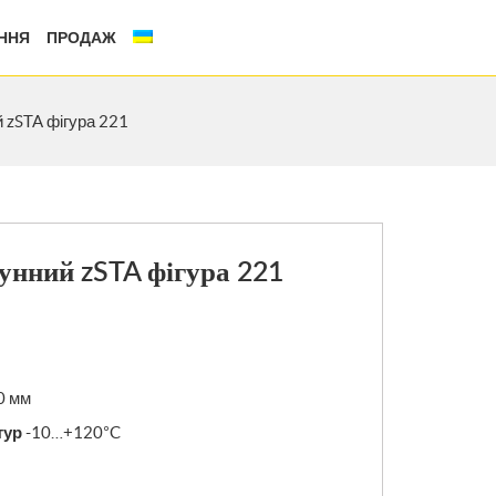
ННЯ
ПРОДАЖ
 zSTA фігура 221
унний zSTA фігура 221
0 мм
тур
-10…+120°C